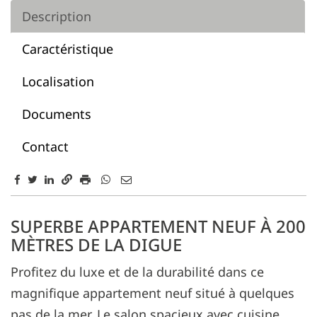
Description
Caractéristique
Localisation
Documents
Contact
Description
SUPERBE APPARTEMENT NEUF À 200
MÈTRES DE LA DIGUE
Profitez du luxe et de la durabilité dans ce
magnifique appartement neuf situé à quelques
pas de la mer. Le salon spacieux avec cuisine