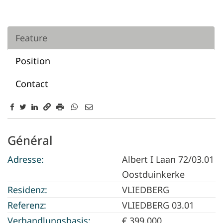
Feature
Position
Contact
Feature
Général
Adresse:
Albert I Laan 72/03.01
Oostduinkerke
Residenz:
VLIEDBERG
Referenz:
VLIEDBERG 03.01
Verhandlungsbasis:
€ 399.000