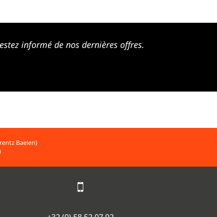
estez informé de nos dernières offres.
rentz Baelen)
)
+32 (0) 58 52 07 92