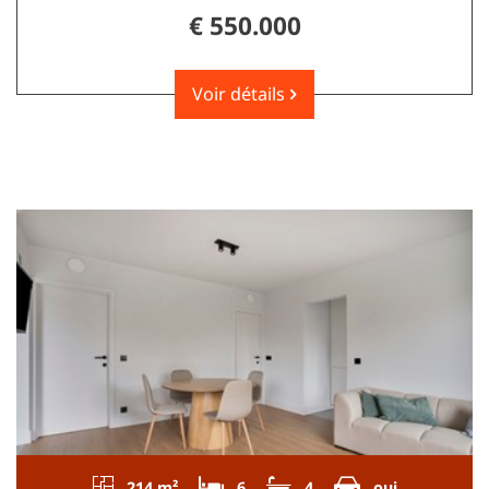
€ 550.000
Voir détails
214 m²
6
4
oui