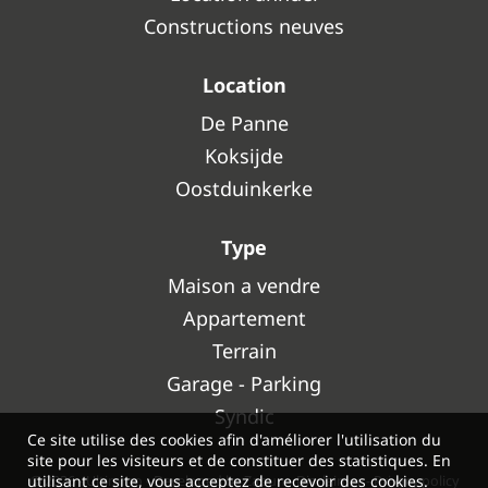
Constructions neuves
Location
De Panne
Koksijde
Oostduinkerke
Type
Maison a vendre
Appartement
Terrain
Garage - Parking
Syndic
Ce site utilise des cookies afin d'améliorer l'utilisation du
site pour les visiteurs et de constituer des statistiques. En
utilisant ce site, vous acceptez de recevoir des cookies.
© 2026 - Ultimmo -
Developed by Zabun
-
Disclaimer
-
Privacy policy