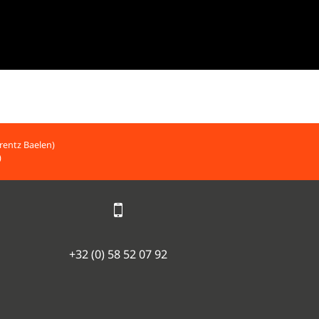
rentz Baelen)
)
+32 (0) 58 52 07 92