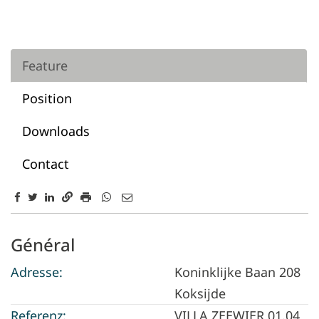
Feature
Position
Downloads
Contact
Feature
Général
Adresse:
Koninklijke Baan 208
Koksijde
Referenz:
VILLA ZEEWIER 01.04