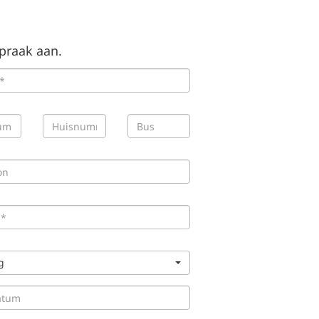
spraak aan.
g